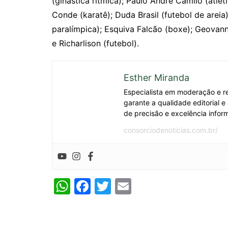
(ginástica rítmica); Paulo André Camilo (atl
Conde (karatê); Duda Brasil (futebol de areia),
paralímpica); Esquiva Falcão (boxe); Geovanna
e Richarlison (futebol).
Esther Miranda
Especialista em moderação e re
garante a qualidade editorial 
de precisão e excelência inform
consorciodenoticias.com.br/
W
F
T
E
h
a
w
m
at
c
itt
ai