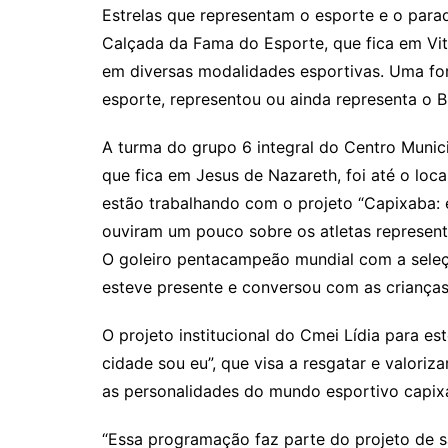
at
c
itt
ai
Estrelas que representam o esporte e o parad
s
e
er
l
Calçada da Fama do Esporte, que fica em Vi
A
b
em diversas modalidades esportivas. Uma fo
p
o
esporte, representou ou ainda representa o Br
p
o
A turma do grupo 6 integral do Centro Munici
k
que fica em Jesus de Nazareth, foi até o loca
estão trabalhando com o projeto “Capixaba: e
ouviram um pouco sobre os atletas represent
O goleiro pentacampeão mundial com a seleção
esteve presente e conversou com as crianças
O projeto institucional do
Cmei
Lídia para est
cidade sou eu”, que visa a resgatar e valori
as personalidades do mundo esportivo capixab
“Essa programação faz parte do projeto de sa