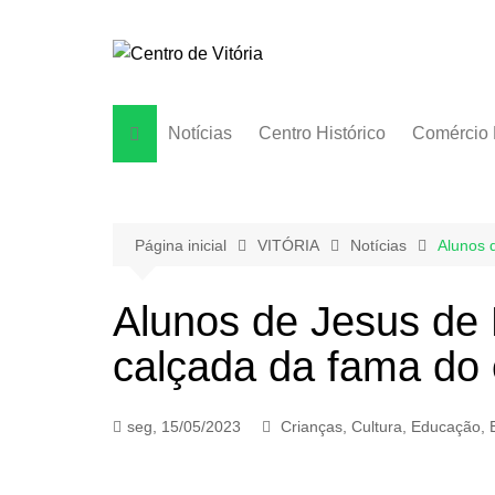
Ir
para
o
conteúdo
Notícias
Centro Histórico
Comércio 
Página inicial
VITÓRIA
Notícias
Alunos 
Alunos de Jesus de 
calçada da fama do 
seg, 15/05/2023
Crianças
,
Cultura
,
Educação
,