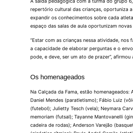
A saída pedagógica com a turma do grupo 6,
repertório cultural das crianças, oportuniza 
expandir os conhecimentos sobre cada atleta
espaço das salas de aula oportunizam novas a
“Estar com as crianças nessa atividade, nos f
a capacidade de elaborar perguntas e o envo
pode, e deve, ser um ato de prazer”, afirmou
Os homenageados
Na Calçada da Fama, estão homenageados: Alis
Daniel Mendes (paratletismo); Fábio Luiz (vôle
(futebol); Julietty Tesch (vela); Neymara Car
memoriam (futsal); Tayanne Mantovanelli (gin
cadeira de rodas); Anderson Varejão (basquet