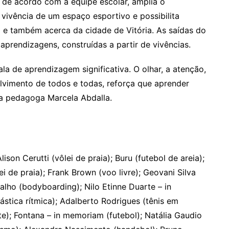
 de acordo com a equipe escolar, amplia o
a vivência de um espaço esportivo e possibilita
 e também acerca da cidade de Vitória. As saídas do
prendizagens, construídas a partir de vivências.
ala de aprendizagem significativa. O olhar, a atenção,
lvimento de todos e todas, reforça que aprender
 a pedagoga Marcela Abdalla.
on Cerutti (vôlei de praia); Buru (futebol de areia);
i de praia); Frank Brown (voo livre); Geovani Silva
valho (bodyboarding); Nilo Etinne Duarte – in
ástica rítmica); Adalberto Rodrigues (tênis em
e); Fontana – in memoriam (futebol); Natália Gaudio