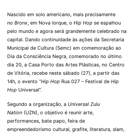
h
a
w
m
at
c
itt
ai
Nascido em solo americano, mais precisamente
s
e
er
l
no
Bronx
, em Nova Iorque, o
Hip Hop
se espalhou
A
b
pelo mundo e agora será grandemente celebrado na
p
o
capital. Dando continuidade às ações da Secretaria
p
o
Municipal de Cultura (Semc) em comemoração ao
k
Dia da Consciência Negra, comemorado no último
dia 20, a Casa Porto das Artes Plásticas, no Centro
de Vitória, recebe neste sábado (27), a partir das
14h, o evento “
Hip Hop
Rua 027 – Festival de
Hip
Hop
Universal”.
Segundo a organização, a
Universal Zulu
Nation
(
UZN
), o objetivo é reunir arte,
performances, bate papo, feira de
empreendedorismo cultural, grafite, literatura, slam,