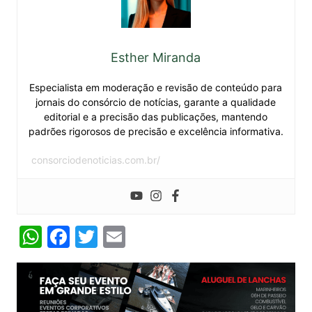
Esther Miranda
Especialista em moderação e revisão de conteúdo para
jornais do consórcio de notícias, garante a qualidade
editorial e a precisão das publicações, mantendo
padrões rigorosos de precisão e excelência informativa.
consorciodenoticias.com.br/
W
F
T
E
h
a
w
m
at
c
itt
ai
s
e
er
l