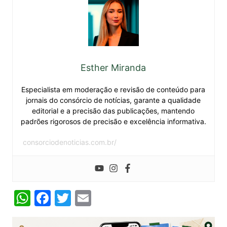
Esther Miranda
Especialista em moderação e revisão de conteúdo para
jornais do consórcio de notícias, garante a qualidade
editorial e a precisão das publicações, mantendo
padrões rigorosos de precisão e excelência informativa.
consorciodenoticias.com.br/
W
F
T
E
h
a
w
m