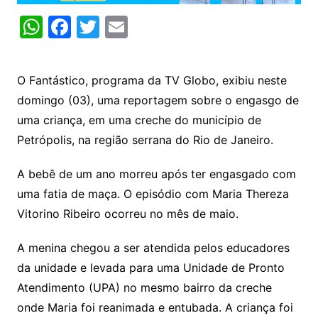
W
F
T
E
h
a
w
m
at
c
itt
ai
O Fantástico, programa da TV Globo, exibiu neste
s
e
er
l
domingo (03), uma reportagem sobre o engasgo de
A
b
uma criança, em uma creche do município de
p
o
Petrópolis, na região serrana do Rio de Janeiro.
p
o
A bebê de um ano morreu após ter engasgado com
k
uma fatia de maça. O episódio com Maria Thereza
Vitorino Ribeiro ocorreu no mês de maio.
A menina chegou a ser atendida pelos educadores
da unidade e levada para uma Unidade de Pronto
Atendimento (UPA) no mesmo bairro da creche
onde Maria foi reanimada e entubada. A criança foi