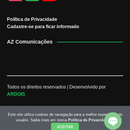
n
o
o
Política de Privacidade
s
o
u
Cadastre-se para ficar informado
t
g
T
AZ Comunicações
a
l
u
g
e
b
r
M
e
Todos os direitos reservados |
Desenvolvido por
ARDOIS
a
a
C
m
p
h
Este site utiliza cookies de navegação para a melhor experiência do
usuário. Saiba mais em nossa
Política de Privacidade
s
a
ACEITAR