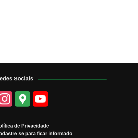
edes Sociais
I
G
Y
n
o
o
olítica de Privacidade
s
o
u
adastre-se para ficar informado