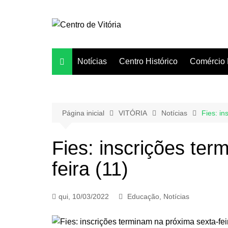
Ir
para
o
conteúdo
Notícias
Centro Histórico
Comércio 
Página inicial
VITÓRIA
Notícias
Fies: in
Fies: inscrições te
feira (11)
qui, 10/03/2022
Educação
,
Notícias