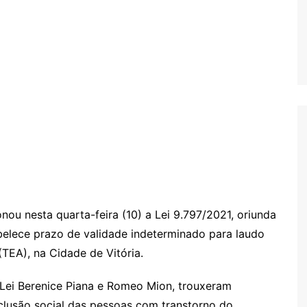
onou nesta quarta-feira (10) a Lei 9.797/2021, oriunda
abelece prazo de validade indeterminado para laudo
(
TEA
), na Cidade de Vitória.
o Lei Berenice Piana e Romeo Mion, trouxeram
nclusão social das pessoas com transtorno do