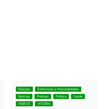
Eleições
Entrevistas e Personalidades
Notícias
Podcast
Política
Saúde
VÍDEOS
VITÓRIA