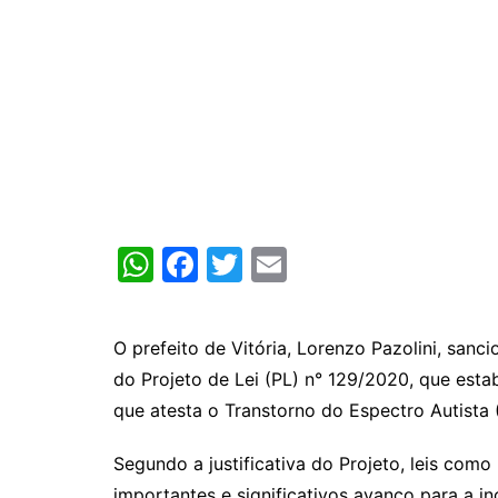
W
F
T
E
h
a
w
m
at
c
itt
ai
O prefeito de Vitória, Lorenzo Pazolini, sanci
s
e
er
l
do Projeto de Lei (PL) n° 129/2020, que est
A
b
que atesta o Transtorno do Espectro Autista 
p
o
Segundo a justificativa do Projeto, leis com
p
o
importantes e significativos avanço para a i