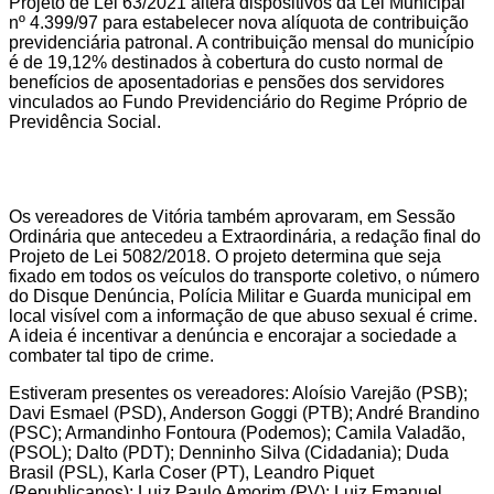
Projeto de Lei 63/2021 altera dispositivos da Lei Municipal
nº 4.399/97 para estabelecer nova alíquota de contribuição
previdenciária patronal. A contribuição mensal do município
é de 19,12% destinados à cobertura do custo normal de
benefícios de aposentadorias e pensões dos servidores
vinculados ao Fundo Previdenciário do Regime Próprio de
Previdência Social.
Os vereadores de Vitória também aprovaram, em Sessão
Ordinária que antecedeu a Extraordinária, a redação final do
Projeto de Lei 5082/2018. O projeto determina que seja
fixado em todos os veículos do transporte coletivo, o número
do Disque Denúncia, Polícia Militar e Guarda municipal em
local visível com a informação de que abuso sexual é crime.
A ideia é incentivar a denúncia e encorajar a sociedade a
combater tal tipo de crime.
Estiveram presentes os vereadores: Aloísio Varejão (PSB);
Davi Esmael (PSD), Anderson Goggi (PTB); André Brandino
(PSC); Armandinho Fontoura (Podemos); Camila Valadão,
(PSOL); Dalto (PDT); Denninho Silva (Cidadania); Duda
Brasil (PSL), Karla Coser (PT), Leandro Piquet
(Republicanos); Luiz Paulo Amorim (PV); Luiz Emanuel