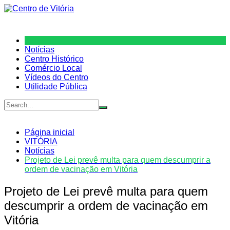
Ir
para
o
conteúdo
Notícias
Centro Histórico
Comércio Local
Vídeos do Centro
Utilidade Pública
Página inicial
VITÓRIA
Notícias
Projeto de Lei prevê multa para quem descumprir a
ordem de vacinação em Vitória
Projeto de Lei prevê multa para quem
descumprir a ordem de vacinação em
Vitória