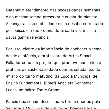
at
c
itt
ai
Garantir o atendimento das necessidades humanas
s
e
er
l
e ao mesmo tempo preservar e cuidar do planeta.
A
b
Alcançar a sustentabilidade é um desafio enfrentado
p
o
por países em todo o mundo e, cada vez mais, a
p
o
pauta ganha relevância.
k
Por isso, ciente da importância de conhecer o tema
desde a infância, a professora de Artes Sthael
Follador criou um projeto que promove conceitos e
práticas de sustentabilidade com os estudantes do
4º ano do turno matutino, da Escola Municipal de
Ensino Fundamental (Emef) Anacleta Schneider
Lucas, no bairro Fonte Grande.
Papéis que seriam descartados foram doados pela
Secretaria Municipal de Educação (Seme) para a