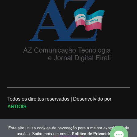
g
e
b
r
M
e
a
a
C
m
p
h
s
a
n
n
Todos os direitos reservados |
Desenvolvido por
ARDOIS
e
l
Este site utiliza cookies de navegação para a melhor experiência do
usuário. Saiba mais em nossa
Política de Privacidade