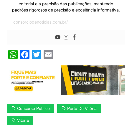
editorial e a precisão das publicações, mantendo
padrões rigorosos de precisão e excelência informativa.
consorciodenoticias.com.br/
W
F
T
E
h
a
w
m
at
c
itt
ai
s
e
er
l
A
b
p
o
p
o
Concurso Público
Porto De Vitória
k
Vitória