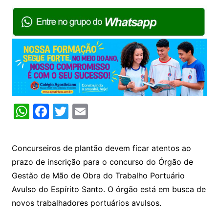
W
F
T
E
h
a
w
m
at
c
itt
ai
Concurseiros de plantão devem ficar atentos ao
s
e
er
l
prazo de inscrição para o concurso do Órgão de
A
b
Gestão de Mão de Obra do Trabalho Portuário
p
o
Avulso do Espírito Santo. O órgão está em busca de
p
o
novos trabalhadores portuários avulsos.