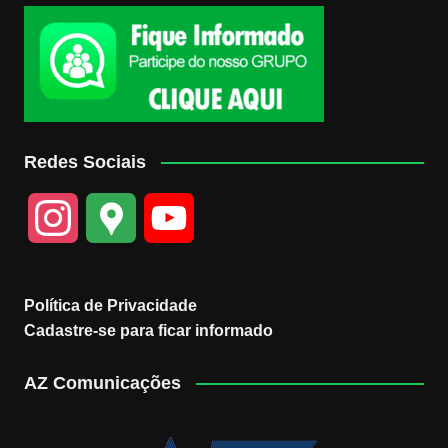
Redes Sociais
I
G
Y
n
o
o
Política de Privacidade
s
o
u
Cadastre-se para ficar informado
t
g
T
AZ Comunicações
a
l
u