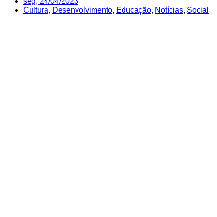
seg, 24/04/2023
Cultura
,
Desenvolvimento
,
Educação
,
Notícias
,
Social