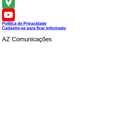
Instagram
Google
Política de Privacidade
Maps
YouTube
Cadastre-se para ficar informado
AZ Comunicações
Channel