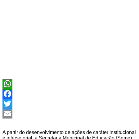
WhatsApp
Facebook
Twitter
Email
A partir do desenvolvimento de ações de caráter institucional
e intersetorial, a Secretaria Municipal de Educação (Seme)