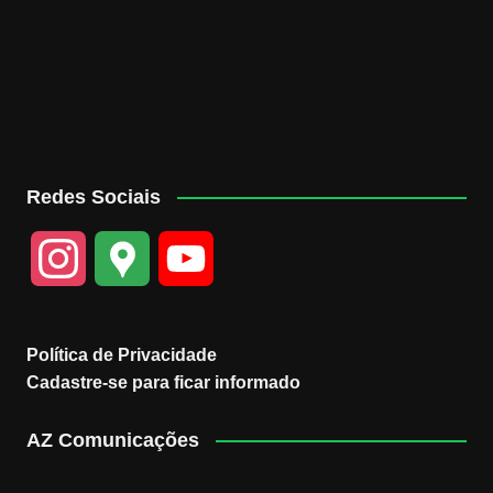
Redes Sociais
I
G
Y
n
o
o
Política de Privacidade
s
o
u
Cadastre-se para ficar informado
t
g
T
AZ Comunicações
a
l
u