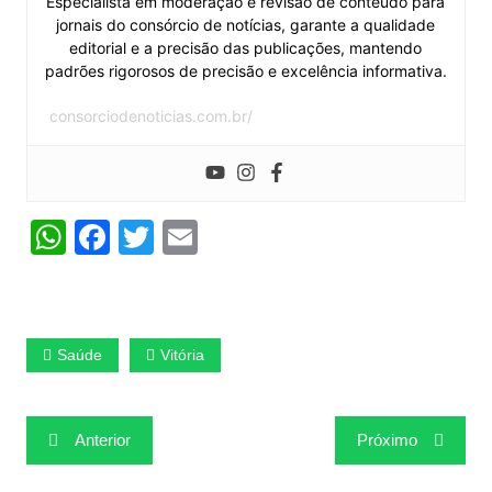
Especialista em moderação e revisão de conteúdo para
jornais do consórcio de notícias, garante a qualidade
editorial e a precisão das publicações, mantendo
padrões rigorosos de precisão e excelência informativa.
consorciodenoticias.com.br/
W
F
T
E
h
a
w
m
at
c
itt
ai
s
e
er
l
Saúde
Vitória
A
b
p
o
Navegação
p
o
Anterior
Próximo
de
k